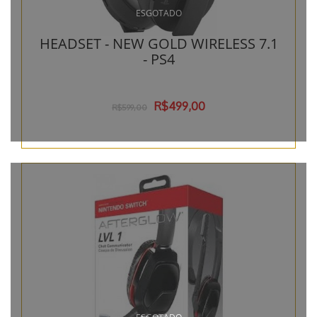
ESGOTADO
HEADSET - NEW GOLD WIRELESS 7.1
- PS4
R$499,00
R$599,00