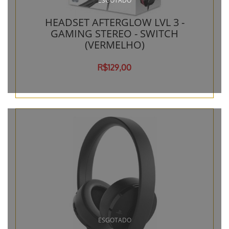
ESGOTADO
HEADSET AFTERGLOW LVL 3 -
GAMING STEREO - SWITCH
(VERMELHO)
R$129,00
ESGOTADO