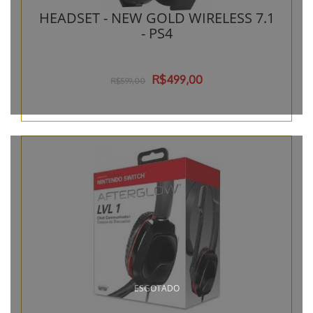
HEADSET - NEW GOLD WIRELESS 7.1
- PS4
R$499,00
R$599,00
ESGOTADO